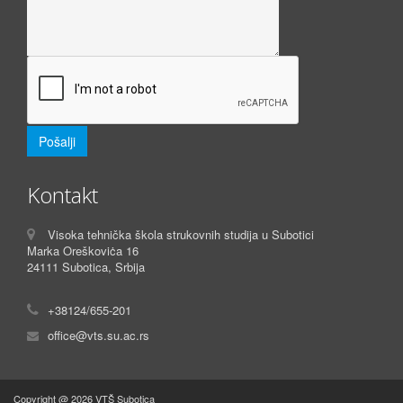
Kontakt
Visoka tehnička škola strukovnih studija u Subotici
Marka Oreškoviċa 16
24111 Subotica, Srbija
+38124/655-201
office@vts.su.ac.rs
Copyright @ 2026 VTŠ Subotica