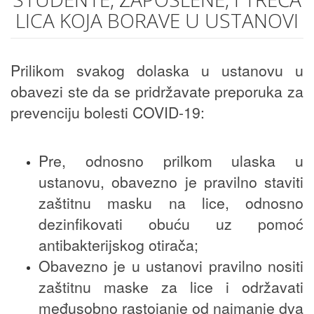
LICA KOJA BORAVE U USTANOVI
Prilikom svakog dolaska u ustanovu u
obavezi ste da se pridržavate preporuka za
prevenciju bolesti COVID-19:
Pre, odnosno prilkom ulaska u
ustanovu, obavezno je pravilno staviti
zaštitnu masku na lice, odnosno
dezinfikovati obuću uz pomoć
antibakterijskog otirača;
Obavezno je u ustanovi pravilno nositi
zaštitnu maske za lice i održavati
međusobno rastojanje od najmanje dva