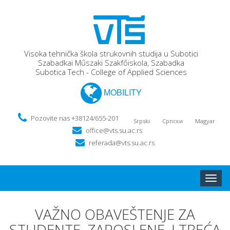
Visoka tehnička škola strukovnih studija u Subotici
Szabadkai Műszaki Szakfőiskola, Szabadka
Subotica Tech - College of Applied Sciences
MOBILITY
Pozovite nas +38124/655-201
Srpski
Српски
Magyar
office@vts.su.ac.rs
referada@vts.su.ac.rs
Toggle
naviga
VAŽNO OBAVEŠTENJE ZA
STUDENTE, ZAPOSLENE, I TREĆA