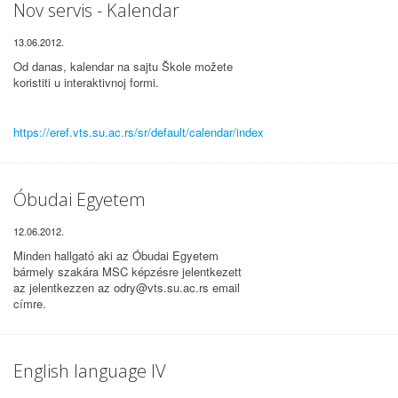
Nov servis - Kalendar
13.06.2012.
Od danas, kalendar na sajtu Škole možete
koristiti u interaktivnoj formi.
https://eref.vts.su.ac.rs/sr/default/calendar/index
Óbudai Egyetem
12.06.2012.
Minden hallgató aki az Óbudai Egyetem
bármely szakára MSC képzésre jelentkezett
az jelentkezzen az odry@vts.su.ac.rs email
címre.
English language IV