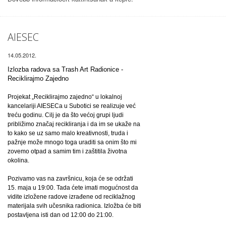
AIESEC
14.05.2012.
Izlozba radova sa Trash Art Radionice -
Reciklirajmo Zajedno
Projekat „Reciklirajmo zajedno“ u lokalnoj
kancelariji AIESECa u Subotici se realizuje već
treću godinu. Cilj je da što većoj grupi ljudi
približimo značaj recikliranja i da im se ukaže na
to kako se uz samo malo kreativnosti, truda i
pažnje može mnogo toga uraditi sa onim što mi
zovemo otpad a samim tim i zaštitila životna
okolina.
Pozivamo vas na završnicu, koja će se održati
15. maja u 19:00. Tada ćete imati mogućnost da
vidite izložene radove izrađene od reciklažnog
materijala svih učesnika radionica. Izložba će biti
postavljena isti dan od 12:00 do 21:00.