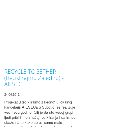
RECYCLE TOGETHER
(Reciklirajmo Zajedno) -
AIESEC
24.04.2012.
Projekat „Reciklirajmo zajedno“ u lokalnoj
kancelariji AIESECa u Subotici se realizuje
već treću godinu. Cilj je da što većoj grupi
ljudi približimo značaj recikliranja i da im se
ukaže na to kako se uz samo malo