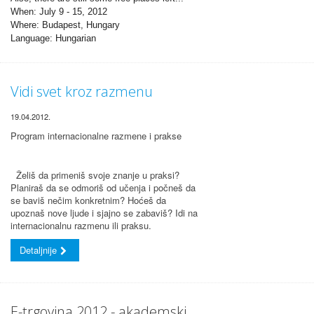
When: July 9 - 15, 2012
Where: Budapest, Hungary
Language: Hungarian
Vidi svet kroz razmenu
19.04.2012.
Program internacionalne razmene i prakse
Želiš da primeniš svoje znanje u praksi?
Planiraš da se odmoriš od učenja i počneš da
se baviš nečim konkretnim? Hoćeš da
upoznaš nove ljude i sjajno se zabaviš? Idi na
internacionalnu razmenu ili praksu.
Detaljnije
E-trgovina 2012 - akademski