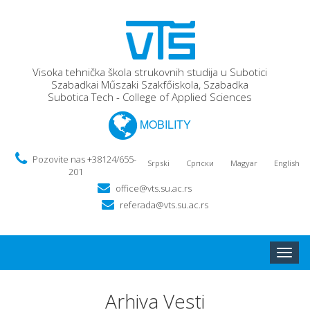
Visoka tehnička škola strukovnih studija u Subotici
Szabadkai Műszaki Szakfőiskola, Szabadka
Subotica Tech - College of Applied Sciences
MOBILITY
Pozovite nas +38124/655-
Srpski
Српски
Magyar
English
201
office@vts.su.ac.rs
referada@vts.su.ac.rs
Toggle
naviga
Arhiva Vesti