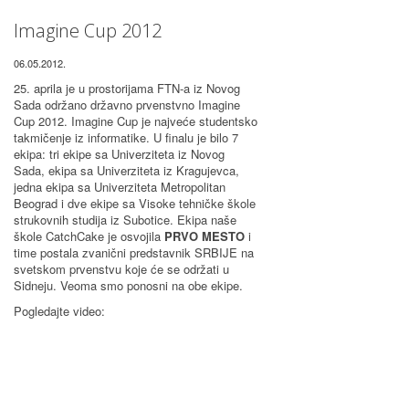
Imagine Cup 2012
06.05.2012.
25. aprila je u prostorijama FTN-a iz Novog
Sada održano državno prvenstvno Imagine
Cup 2012. Imagine Cup je najveće studentsko
takmičenje iz informatike. U finalu je bilo 7
ekipa: tri ekipe sa Univerziteta iz Novog
Sada, ekipa sa Univerziteta iz Kragujevca,
jedna ekipa sa Univerziteta Metropolitan
Beograd i dve ekipe sa Visoke tehničke škole
strukovnih studija iz Subotice. Ekipa naše
škole CatchCake je osvojila
PRVO MESTO
i
time postala zvanični predstavnik SRBIJE na
svetskom prvenstvu koje će se održati u
Sidneju. Veoma smo ponosni na obe ekipe.
Pogledajte video: