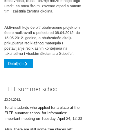
kreativnosti, truda i pažnje može mnogo toga
uraditi sa onim što mi zovemo otpad a samim
tim i zaštitila životna okolina.
Aktivnosti koje će biti obuhvaćene projektom
će se realizovati u periodu od 08.04.2012. do
15.05.2012. godine, a obuhvataće akciju
prikupljanja reciklažnog materijala i
postavljanje reciklažnih kontejnera na
fakultetima i visokim školama u Subotici.
Detaljnije
ELTE summer school
23.04.2012.
To all students who applied for a place at the
ELTE summer school for Informatics:
Important meeting on Tuesday, April 24, 12:00
Also, there are still some free places left...