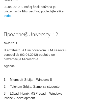
02.04.2012. u našoj školi održana je
prezentacija
Microsoft-a
, pogledajte slike
ovde
.
Пролеће@University '12
30.03.2012.
U amfiteatru A1 sa početkom u 14 časova u
ponedeljak (02.04.2012) održaće se
prezentacija Microsoft-a.
Agenda:
1.
Microsoft Srbija – Windows 8
2.
Telekom Srbija: Samo za studente
3.
Lábadi Henrik MSP Lead – Windows
Phone 7 development