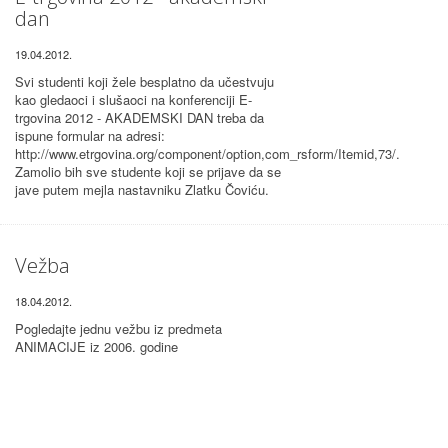
dan
19.04.2012.
Svi studenti koji žele besplatno da učestvuju
kao gledaoci i slušaoci na konferenciji E-
trgovina 2012 - AKADEMSKI DAN treba da
ispune formular na adresi:
http://www.etrgovina.org/component/option,com_rsform/Itemid,73/.
Zamolio bih sve studente koji se prijave da se
jave putem mejla nastavniku Zlatku Čoviću.
Vežba
18.04.2012.
Pogledajte jednu vežbu iz predmeta
ANIMACIJE iz 2006. godine