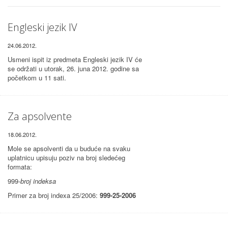
Engleski jezik IV
24.06.2012.
Usmeni ispit iz predmeta Engleski jezik IV će
se održati u utorak, 26. juna 2012. godine sa
početkom u 11 sati.
Za apsolvente
18.06.2012.
Mole se apsolventi da u buduće na svaku
uplatnicu upisuju poziv na broj sledećeg
formata:
999-
broj indeksa
Primer za broj indexa 25/2006:
999-25-2006