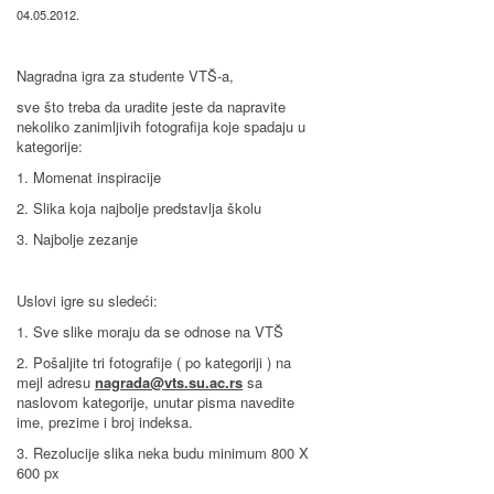
04.05.2012.
Nagradna igra za studente VTŠ-a,
sve što treba da uradite jeste da napravite
nekoliko zanimljivih fotografija koje spadaju u
kategorije:
1. Momenat inspiracije
2. Slika koja najbolje predstavlja školu
3. Najbolje zezanje
Uslovi igre su sledeći:
1. Sve slike moraju da se odnose na VTŠ
2. Pošaljite tri fotografije ( po kategoriji ) na
mejl adresu
nagrada@vts.su.ac.rs
sa
naslovom kategorije, unutar pisma navedite
ime, prezime i broj indeksa.
3. Rezolucije slika neka budu minimum 800 X
600 px