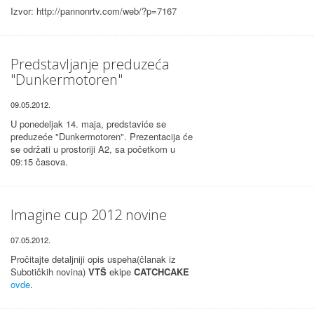
Izvor: http://pannonrtv.com/web/?p=7167
Predstavljanje preduzeća
"Dunkermotoren"
09.05.2012.
U ponedeljak 14. maja, predstaviće se
preduzeće "Dunkermotoren". Prezentacija će
se održati u prostoriji A2, sa početkom u
09:15 časova.
Imagine cup 2012 novine
07.05.2012.
Pročitajte detaljniji opis uspeha(članak iz
Subotičkih novina)
VTŠ
ekipe
CATCHCAKE
ovde
.