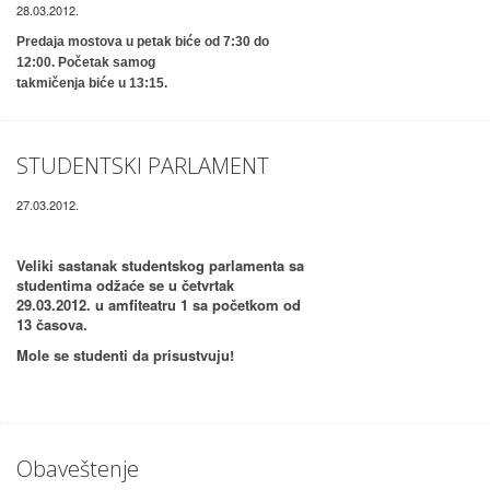
28.03.2012.
Predaja mostova u petak biće od 7:30 do
12:00. Početak samog
takmičenja biće u 13:15.
STUDENTSKI PARLAMENT
27.03.2012.
Veliki sastanak studentskog parlamenta sa
studentima odžaće se u četvrtak
29.03.2012. u amfiteatru 1 sa početkom od
13 časova.
Mole se studenti da prisustvuju!
Obaveštenje