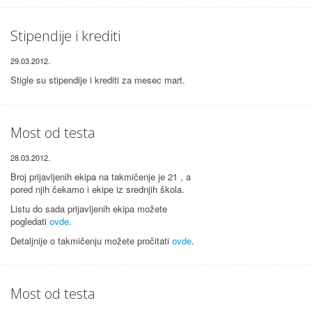
Stipendije i krediti
29.03.2012.
Stigle su stipendije i krediti za mesec mart.
Most od testa
28.03.2012.
Broj prijavljenih ekipa na takmičenje je 21 , a
pored njih čekamo i ekipe iz srednjih škola.
Listu do sada prijavljenih ekipa možete
pogledati
ovde
.
Detaljnije o takmičenju možete pročitati
ovde
.
Most od testa