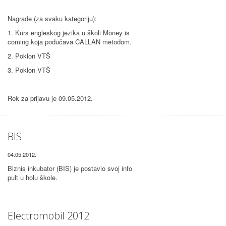
Nagrade (za svaku kategoriju):
1. Kurs engleskog jezika u školi Money is
coming koja podučava CALLAN metodom.
2. Poklon VTŠ
3. Poklon VTŠ
Rok za prijavu je 09.05.2012.
BIS
04.05.2012.
Biznis inkubator (BIS) je postavio svoj info
pult u holu škole.
Electromobil 2012