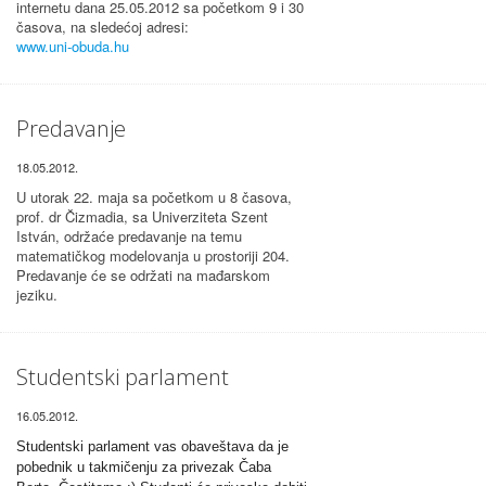
internetu dana 25.05.2012 sa početkom 9 i 30
časova, na sledećoj adresi:
www.uni-obuda.hu
Predavanje
18.05.2012.
U utorak 22. maja sa početkom u 8 časova,
prof. dr Čizmadia, sa Univerziteta Szent
István, održaće predavanje na temu
matematičkog modelovanja u prostoriji 204.
Predavanje će se održati na mađarskom
jeziku.
Studentski parlament
16.05.2012.
Studentski parlament vas obaveštava da je
pobednik u takmičenju za privezak Čaba