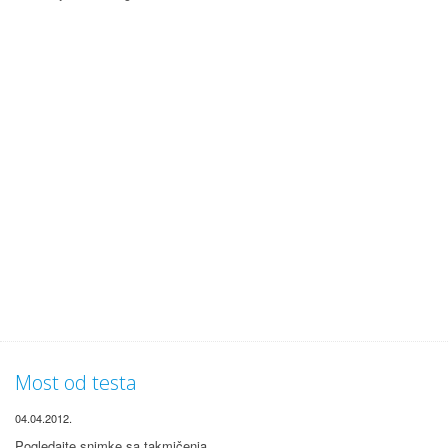
Most od testa
04.04.2012.
Pogledajte snimke sa takmičenja