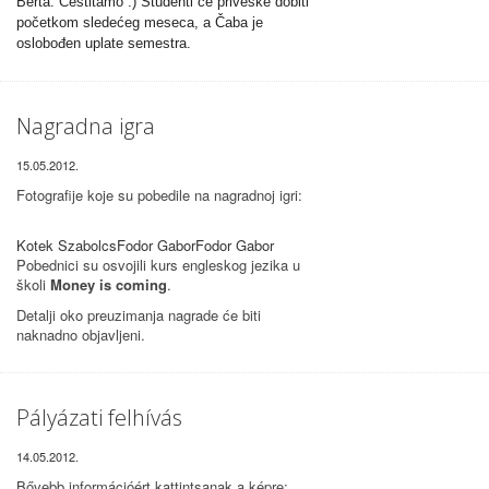
Berta. Čestitamo :) Studenti će priveske dobiti
početkom sledećeg meseca, a Čaba je
oslobođen uplate semestra.
Nagradna igra
15.05.2012.
Fotografije koje su pobedile na nagradnoj igri:
Kotek Szabolcs
Fodor Gabor
Fodor Gabor
Pobednici su osvojili kurs engleskog jezika u
školi
Money is coming
.
Detalji oko preuzimanja nagrade će biti
naknadno objavljeni.
Pályázati felhívás
14.05.2012.
Bővebb információért kattintsanak a képre: