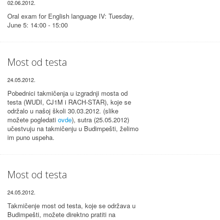
02.06.2012.
Oral exam for English language IV: Tuesday,
June 5: 14:00 - 15:00
Most od testa
24.05.2012.
Pobednici takmičenja u izgradnji mosta od
testa (WUDI, CJ1M i RACH-STAR), koje se
održalo u našoj školi 30.03.2012. (slike
možete pogledati
ovde
), sutra (25.05.2012)
učestvuju na takmičenju u Budimpešti, želimo
im puno uspeha.
Most od testa
24.05.2012.
Takmičenje most od testa, koje se održava u
Budimpešti, možete direktno pratiti na