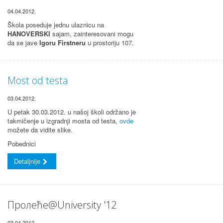
04.04.2012.
Škola poseduje jednu ulaznicu na
HANOVERSKI
sajam, zainteresovani mogu
da se jave
Igoru Firstneru
u prostoriju 107.
Most od testa
03.04.2012.
U petak 30.03.2012. u našoj školi održano je
takmičenje u izgradnji mosta od testa,
ovde
možete da vidite slike.
Pobednici
Detaljnije
Пролеће@University '12
03.04.2012.