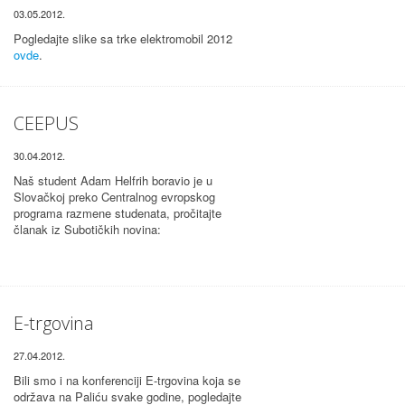
03.05.2012.
Pogledajte slike sa trke elektromobil 2012
ovde
.
CEEPUS
30.04.2012.
Naš student Adam Helfrih boravio je u
Slovačkoj preko Centralnog evropskog
programa razmene studenata, pročitajte
članak iz Subotičkih novina:
E-trgovina
27.04.2012.
Bili smo i na konferenciji E-trgovina koja se
održava na Paliću svake godine, pogledajte