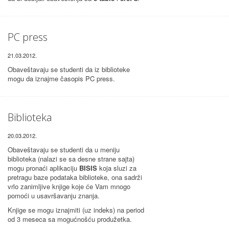
PC press
21.03.2012.
Obaveštavaju se studenti da iz biblioteke
mogu da iznajme časopis PC press.
Biblioteka
20.03.2012.
Obaveštavaju se studenti da u meniju
biblioteka (nalazi se sa desne strane sajta)
mogu pronaći aplikaciju
BISIS
koja sluzi za
pretragu baze podataka biblioteke, ona sadrži
vrlo zanimljive knjige koje će Vam mnogo
pomoći u usavršavanju znanja.
Knjige se mogu iznajmiti (uz indeks) na period
od 3 meseca sa mogućnošću produžetka.