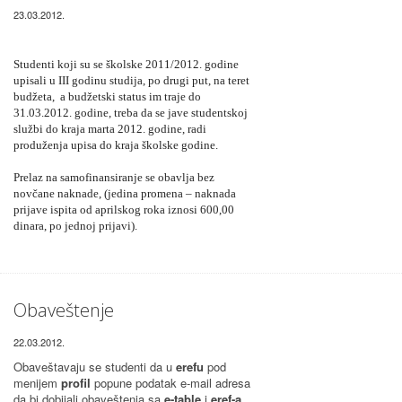
23.03.2012.
Studenti koji su se školske 2011/2012. godine
upisali u III godinu studija, po drugi put, na teret
budžeta, a budžetski status im traje do
31.03.2012. godine, treba da se jave studentskoj
službi do kraja marta 2012. godine, radi
produženja upisa do kraja školske godine.
Prelaz na samofinansiranje se obavlja bez
novčane naknade, (jedina promena – naknada
prijave ispita od aprilskog roka iznosi 600,00
dinara, po jednoj prijavi).
Obaveštenje
22.03.2012.
Obaveštavaju se studenti da u
erefu
pod
menijem
profil
popune podatak e-mail adresa
da bi dobijali obaveštenja sa
e-table
i
eref-a
.