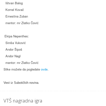
Ištvan Balog
Kornel Kovač
Ernestina Zuban
mentor: mr Zlatko Čović
Ekipa Nepenthes:
Siniša Vuković
Andor Šipoš
Andor Nagl
mentor: mr Zlatko Čović
Slike možete da pogledate
ovde
.
Vest iz Subotičkih novina.
VTŠ nagradna igra