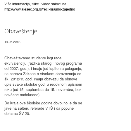
Više informacija, slike i video snimci na:
http://www.aiesec.org.rs/reciklirajmo-zajedno
Obaveštenje
14.05.2012.
Obaveštavamo studente koji rade
ekvivalenciju (razlika starog i novog programa
od 2007. god.), i imaju još ispite za polaganje,
na osnovu Zakona o visokom obrazovanju od
šk. 2012/13 god. imaju obavezu da obnove
upis svake školske god. u redovnom upisnom
roku (od 15. septembra do 15. novembra, bez
novčane nadoknade).
Do kraja ove školske godine dovoljno je da se
jave na šalteru referade VTŠ i da popune
obrazac ŠV-20.