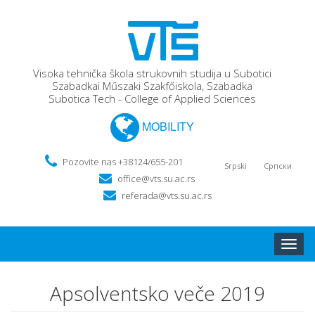
Visoka tehnička škola strukovnih studija u Subotici
Szabadkai Műszaki Szakfőiskola, Szabadka
Subotica Tech - College of Applied Sciences
MOBILITY
Pozovite nas +38124/655-201
Srpski
Српски
office@vts.su.ac.rs
referada@vts.su.ac.rs
Toggle
naviga
Apsolventsko veče 2019