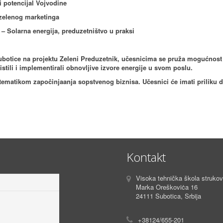
i potencijal Vojvodine
 zelenog marketinga
 – Solarna energija, preduzetništvo u praksi
Subotice na projektu Zeleni Preduzetnik, učesnicima se pruža mogućnost
istili i implementirali obnovljive izvore energije u svom poslu.
ve tematikom započinjaanja sopstvenog biznisa. Učesnici će imati prilik
Kontakt
Visoka tehnička škola strukovn
Marka Oreškoviċa 16
24111 Subotica, Srbija
+38124/655-201