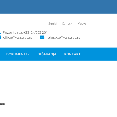
Srpski
Српски
Magyar
Pozovite nas +38124/655-201
office@vts.su.ac.rs
referada@vts.su.ac.rs
DOKUMENTI
DEŠAVANJA
KONTAKT
inu.