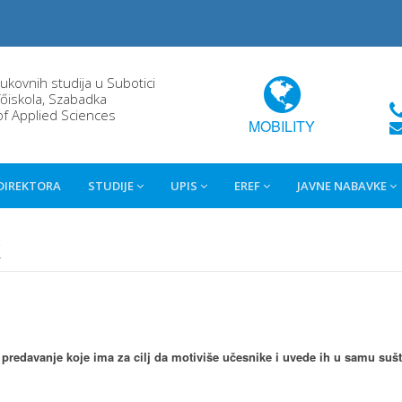
rukovnih studija u Subotici
őiskola, Szabadka
of Applied Sciences
MOBILITY
 DIREKTORA
STUDIJE
UPIS
EREF
JAVNE NABAVKE
k
 predavanje koje ima za cilj da motiviše učesnike i uvede ih u samu sušt