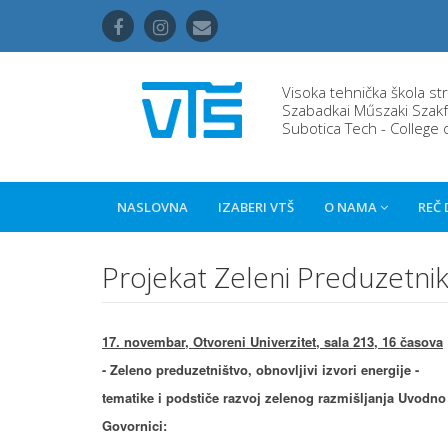
Visoka tehnička škola st
Szabadkai Műszaki Szakf
Subotica Tech - College 
NASLOVNA
IZABERI VTŠ
O NAMA
REČ
Projekat Zeleni Preduzetni
17. novembar, Otvoreni Univerzitet, sala 213, 16 časova
- Zeleno preduzetništvo, obnovljivi izvori energije -
tematike i podstiče razvoj zelenog razmišljanja Uvodno
Govornici: