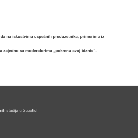
 da na iskustvima uspešnih preduzetnika, primerima iz
u da zajedno sa moderatorima „pokrenu svoj biznis“.
ih studija u Subotici