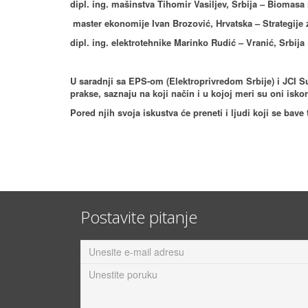
dipl. ing. mašinstva Tihomir Vasiljev, Srbija – Biomasa 
master ekonomije Ivan Brozović, Hrvatska – Strategije
dipl. ing. elektrotehnike Marinko Rudić – Vranić, Srbija
U saradnji sa EPS-om (Elektroprivredom Srbije) i JCI 
prakse, saznaju na koji način i u kojoj meri su oni iskor
Pored njih svoja iskustva će preneti i ljudi koji se ba
Postavite pitanje